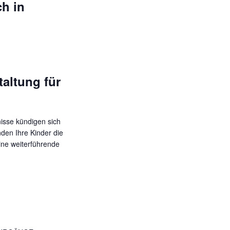
h in
i
o
n
taltung für
isse kündigen sich
den Ihre Kinder die
ine weiterführende