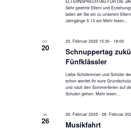
a
ELTERNSPRECHTAG FÜR DIE JA
S
Sehr geehrte Eltern und Erziehungs
t
laden wir Sie ein zu unserem Eltern
c
Jahrgänge 5-13 am
Mehr lesen...
i
h
l
o
ü
20. Februar 2025 15:30
-
18:00
DO.
n
20
s
Schnuppertag zukü
s
Fünfklässler
e
l
Liebe Schülerinnen und Schüler der
w
schon werdet ihr eure Grundschulz
o
und nach den Sommerferien auf die
Schulen gehen.
Mehr lesen...
r
t
.
26. Februar 2025
-
28. Februar 20
MI.
26
Musikfahrt