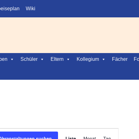
eiseplan
Wiki
ben
Schüler
Eltern
Kollegium
Fächer
Fo
V
Veranstaltungen suchen
Liste
Monat
Tag