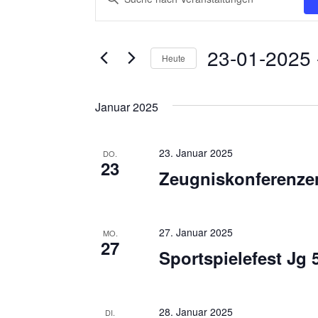
e
i
t
r
23-01-2025
 
t
Heute
a
e
D
n
S
a
Januar 2025
c
s
t
h
t
u
l
23. Januar 2025
DO.
m
a
23
ü
Zeugniskonferenze
w
s
l
ä
s
t
h
e
27. Januar 2025
MO.
l
u
27
l
Sportspielefest Jg 
e
w
n
n
o
g
.
r
28. Januar 2025
DI.