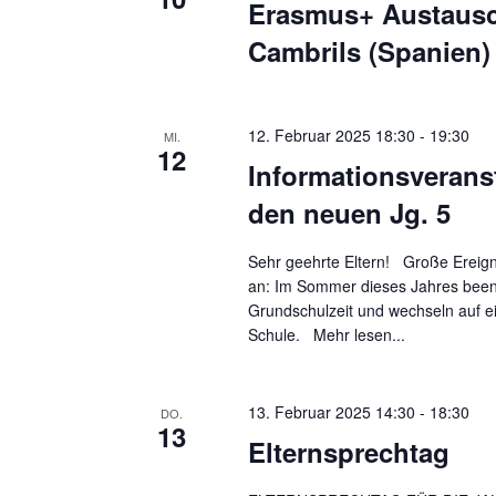
Erasmus+ Austausc
c
i
Cambrils (Spanien)
h
c
V
h
e
12. Februar 2025 18:30
-
19:30
r
MI.
t
12
a
Informationsverans
e
n
den neuen Jg. 5
n
s
t
,
Sehr geehrte Eltern! Große Ereign
a
an: Im Sommer dieses Jahres been
N
Grundschulzeit und wechseln auf e
l
Schule.
Mehr lesen...
a
t
u
v
n
13. Februar 2025 14:30
-
18:30
DO.
i
13
g
Elternsprechtag
g
e
n