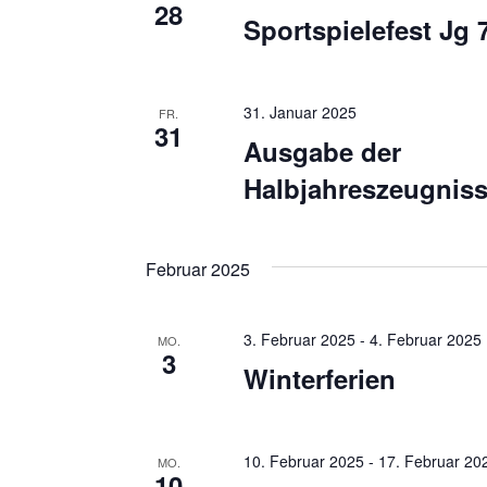
e
t
28
Sportspielefest Jg 
e
n
i
S
n
31. Januar 2025
u
FR.
g
31
Ausgabe der
e
c
b
Halbjahreszeugnis
h
e
e
n
Februar 2025
.
u
S
n
u
3. Februar 2025
-
4. Februar 2025
MO.
d
3
c
Winterferien
h
A
e
n
n
10. Februar 2025
-
17. Februar 20
MO.
s
a
10