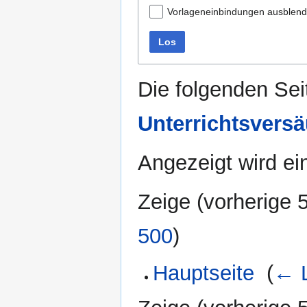
Vorlageneinbindungen ausblen
Los
Die folgenden Sei
Unterrichtsvers
Angezeigt wird ein
Zeige (
vorherige 
500
)
Hauptseite
‎
(
← L