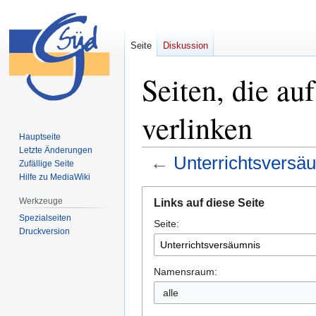
Seite
Diskussion
Seiten, die au
verlinken
Hauptseite
Letzte Änderungen
←
Unterrichtsversä
Zufällige Seite
Hilfe zu MediaWiki
Zur
Zur
Werkzeuge
Links auf diese Seite
Navigation
Suche
Spezialseiten
Seite:
springen
springen
Druckversion
Namensraum:
alle