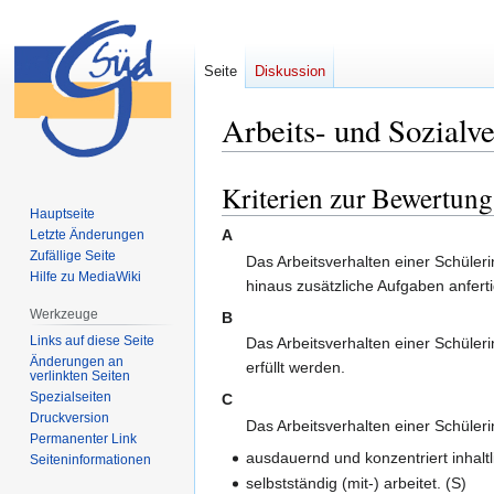
Seite
Diskussion
Arbeits- und Sozialve
Kriterien zur Bewertung
Zur
Zur
Hauptseite
Navigation
Suche
A
Letzte Änderungen
springen
springen
Zufällige Seite
Das Arbeitsverhalten einer Schüler
Hilfe zu MediaWiki
hinaus zusätzliche Aufgaben anferti
Werkzeuge
B
Links auf diese Seite
Das Arbeitsverhalten einer Schüler
Änderungen an
erfüllt werden.
verlinkten Seiten
Spezialseiten
C
Druckversion
Das Arbeitsverhalten einer Schüler
Permanenter Link
ausdauernd und konzentriert inhaltli
Seiten­informationen
selbstständig (mit-) arbeitet. (S)