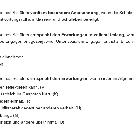
n/eines Schülers
verdient besondere Anerkennung
, wenn die Schüler
antwortungsvoll am Klassen- und Schulleben beteiligt.
n/eines Schülers
entspricht den Erwartungen in vollem Umfang
, we
les Engagement gezeigt wird. Unter sozialem Engagement ist z. B. zu 
en einnehmen.
en.
n/eines Schülers
entspricht den Erwartungen
, wenn sie/er im Allgeme
 reflektieren kann. (V)
achlich im Gespräch klärt. (K)
geln einhält. (R)
 hilfsbereit gegenüber anderen verhält. (H)
bringt. (M)
ür sich und andere übernimmt. (Ü)