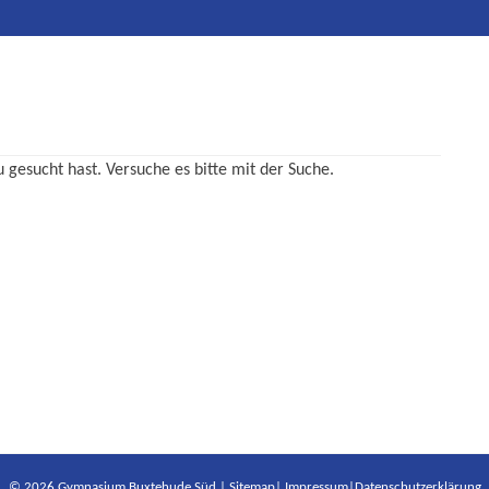
u gesucht hast. Versuche es bitte mit der Suche.
© 2026 Gymnasium Buxtehude Süd |
Sitemap
|
Impressum
|
Datenschutzerklärung