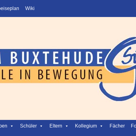
eiseplan
Wiki
ben
Schüler
Eltern
Kollegium
Fächer
Fo