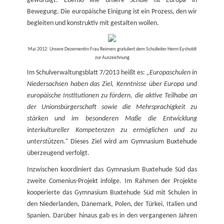
gewürdigt. Ebenso wie unsere Schule ist Europa in
Bewegung. Die europäische Einigung ist ein Prozess, den wir
begleiten und konstruktiv mit gestalten wollen.
Mai 2012: Unsere Dezernentin Frau Reimers gratuliert dem Schulleiter Herrn Eysholdt
zur Auszeichnung
Im Schulverwaltungsblatt 7/2013 heißt es:
„Europaschulen in
Niedersachsen haben das Ziel, Kenntnisse über Europa und
europäische Institutionen zu fördern, die aktive Teilhabe an
der Unionsbürgerschaft sowie die Mehrsprachigkeit zu
stärken und im besonderen Maße die Entwicklung
interkultureller Kompetenzen zu ermöglichen und zu
unterstützen.“
Dieses Ziel wird am Gymnasium Buxtehude
überzeugend verfolgt.
Inzwischen koordiniert das Gymnasium Buxtehude Süd das
zweite Comenius-Projekt infolge. Im Rahmen der Projekte
kooperierte das Gymnasium Buxtehude Süd mit Schulen in
den Niederlanden, Dänemark, Polen, der Türkei, Italien und
Spanien. Darüber hinaus gab es in den vergangenen Jahren