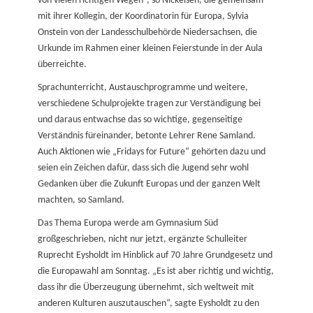
von vielen richtigen Wegen“, so Nickelsen, die gemeinsam
mit ihrer Kollegin, der Koordinatorin für Europa, Sylvia
Onstein von der Landesschulbehörde Niedersachsen, die
Urkunde im Rahmen einer kleinen Feierstunde in der Aula
überreichte.
Sprachunterricht, Austauschprogramme und weitere,
verschiedene Schulprojekte tragen zur Verständigung bei
und daraus entwachse das so wichtige, gegenseitige
Verständnis füreinander, betonte Lehrer Rene Samland.
Auch Aktionen wie „Fridays for Future“ gehörten dazu und
seien ein Zeichen dafür, dass sich die Jugend sehr wohl
Gedanken über die Zukunft Europas und der ganzen Welt
machten, so Samland.
Das Thema Europa werde am Gymnasium Süd
großgeschrieben, nicht nur jetzt, ergänzte Schulleiter
Ruprecht Eysholdt im Hinblick auf 70 Jahre Grundgesetz und
die Europawahl am Sonntag. „Es ist aber richtig und wichtig,
dass ihr die Überzeugung übernehmt, sich weltweit mit
anderen Kulturen auszutauschen“, sagte Eysholdt zu den