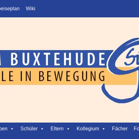
eiseplan
Wiki
ben
Schüler
Eltern
Kollegium
Fächer
Fo