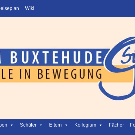
eiseplan
Wiki
ben
Schüler
Eltern
Kollegium
Fächer
Fo