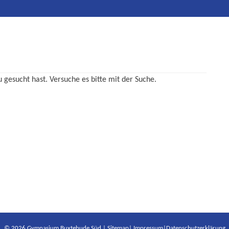
u gesucht hast. Versuche es bitte mit der Suche.
© 2026 Gymnasium Buxtehude Süd |
Sitemap
|
Impressum
|
Datenschutzerklärung