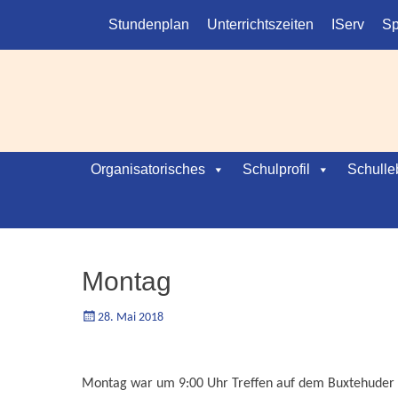
Kopfmenü
Weiter
Stundenplan
Unterrichtszeiten
IServ
Sp
zum
Inhalt
Hauptmenü
Weiter
Organisatorisches
Schulprofil
Schulle
zum
Inhalt
Montag
Geschrieben
Autorgoe
28. Mai 2018
am
Montag war um 9:00 Uhr Treffen auf dem Buxtehuder