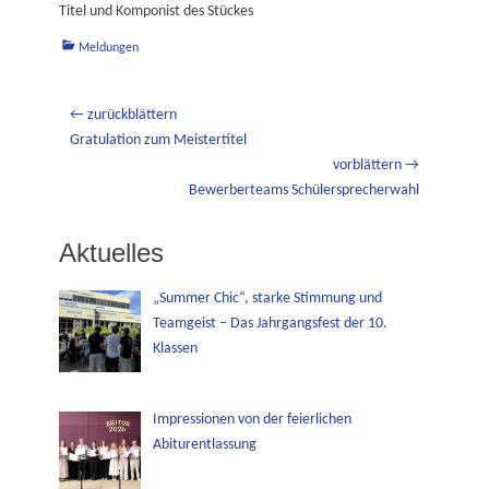
Titel und Komponist des Stückes
Kategorien
Meldungen
Beitragsnavigation
← zurückblättern
Vorheriger
Gratulation zum Meistertitel
Beitrag:
vorblättern →
Nächster
Bewerberteams Schülersprecherwahl
Beitrag:
Aktuelles
„Summer Chic“, starke Stimmung und
Teamgeist – Das Jahrgangsfest der 10.
Klassen
Impressionen von der feierlichen
Abiturentlassung