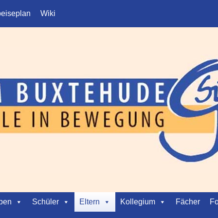
eiseplan
Wiki
ben
Schüler
Eltern
Kollegium
Fächer
Fo