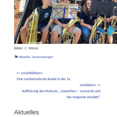
Bilder: C. Winzer
Kategorien
Aktuelles
,
Veranstaltungen
Beitragsnavigation
← zurückblättern
Vorheriger
Eine mathematische Bowle in der 5a
Beitrag:
vorblättern →
Nächster
Aufführung des Musicals „ Löwenherz – Leonardo und
Beitrag:
das magische Amulett“
Aktuelles