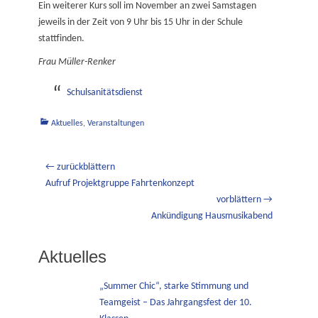
Ein weiterer Kurs soll im November an zwei Samstagen
jeweils in der Zeit von 9 Uhr bis 15 Uhr in der Schule
stattfinden.
Frau Müller-Renker
Schulsanitätsdienst
Kategorien
Aktuelles
,
Veranstaltungen
Beitragsnavigation
← zurückblättern
Vorheriger
Aufruf Projektgruppe Fahrtenkonzept
Beitrag:
vorblättern →
Nächster
Ankündigung Hausmusikabend
Beitrag:
Aktuelles
„Summer Chic“, starke Stimmung und
Teamgeist – Das Jahrgangsfest der 10.