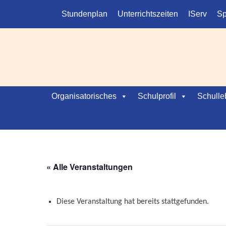
Kopfmenü
Weiter
Stundenplan
Unterrichtszeiten
IServ
Sp
zum
Inhalt
Hauptmenü
Weiter
Organisatorisches
Schulprofil
Schulle
zum
Inhalt
« Alle Veranstaltungen
Diese Veranstaltung hat bereits stattgefunden.