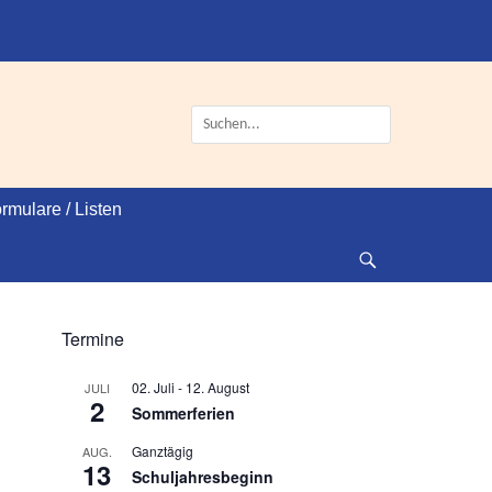
Suche
nach:
rmulare / Listen
Suche
Termine
02. Juli
-
12. August
JULI
2
Sommerferien
Ganztägig
AUG.
13
Schuljahresbeginn