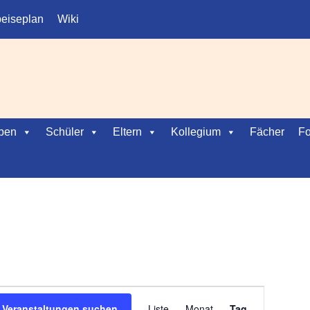
eiseplan
Wiki
ben
Schüler
Eltern
Kollegium
Fächer
Fo
V
Veranstaltungen suchen
Liste
Monat
Tag