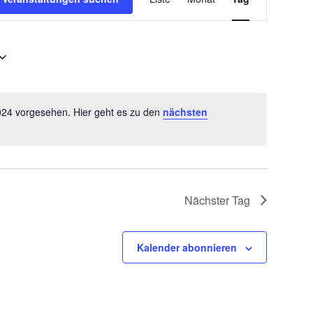
e
r
a
n
s
024 vorgesehen. Hier geht es zu den
nächsten
t
H
a
i
n
l
w
t
e
Nächster Tag
u
i
s
n
g
Kalender abonnieren
A
n
s