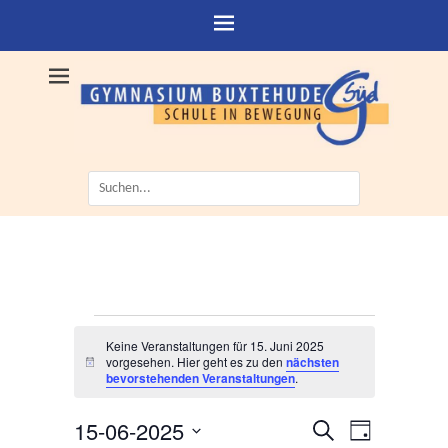
Suche
nach:
Veranstaltungen
Keine Veranstaltungen für 15. Juni 2025
für
vorgesehen. Hier geht es zu den
nächsten
H
bevorstehenden Veranstaltungen
.
15.
i
n
Juni
w
15-06-2025
V
V
S
e
2025
T