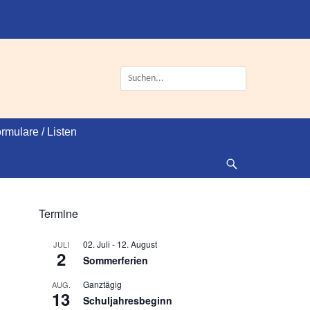
Suche
nach:
rmulare / Listen
Suche
Termine
02. Juli
-
12. August
JULI
2
Sommerferien
Ganztägig
AUG.
13
Schuljahresbeginn