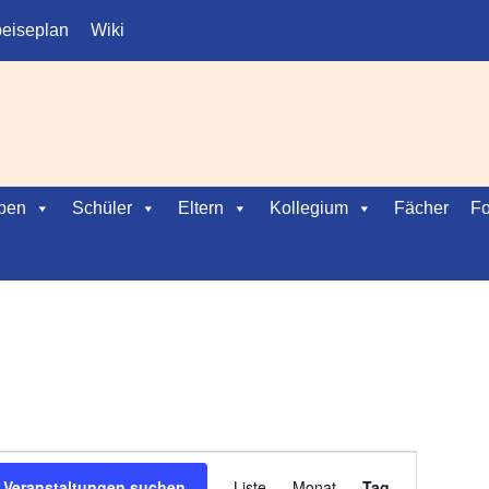
eiseplan
Wiki
ben
Schüler
Eltern
Kollegium
Fächer
Fo
V
Veranstaltungen suchen
Liste
Monat
Tag