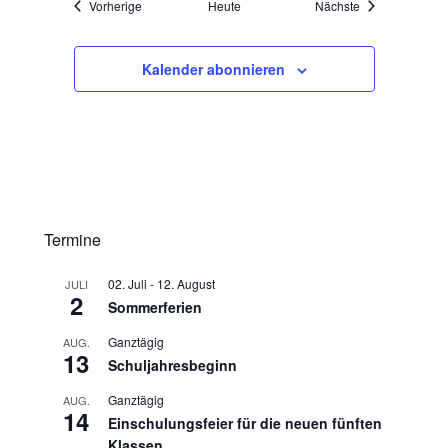
n
Veranstaltungen
Veranstaltungen
Vorherige
Heute
Nächste
Kalender abonnieren
Termine
02. Juli
-
12. August
JULI
2
Sommerferien
Ganztägig
AUG.
13
Schuljahresbeginn
Ganztägig
AUG.
14
Einschulungsfeier für die neuen fünften
Klassen