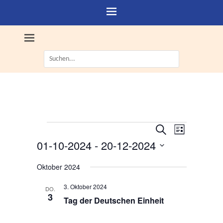
Suche
nach:
Veranstaltungen
V
V
S
L
e
u
e
01-10-2024
 - 
20-12-2024
i
c
r
r
s
D
h
a
t
Oktober 2024
a
e
a
n
e
n
t
s
3. Oktober 2024
DO.
s
u
3
t
Tag der Deutschen Einheit
m
t
a
w
a
l