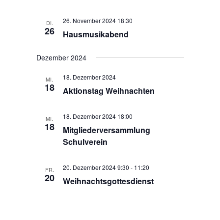
a
s
t
i
26. November 2024 18:30
DI.
i
26
c
Hausmusikabend
o
h
n
t
Dezember 2024
e
18. Dezember 2024
MI.
n
18
Aktionstag Weihnachten
,
N
18. Dezember 2024 18:00
MI.
a
18
Mitgliederversammlung
v
Schulverein
i
g
20. Dezember 2024 9:30
-
11:20
FR.
a
20
Weihnachtsgottesdienst
t
i
o