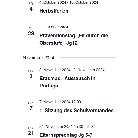
4. Oktober 2024
-
18. Oktober 2024
ä
FR.
t
l
4
Herbstferien
h
u
t
l
n
u
e
g
23. Oktober 2024
MI.
n
n
23
A
Präventionstag „Fit durch die
g
.
n
Oberstufe“ Jg12
e
s
n
i
November 2024
S
c
h
u
3. November 2024
-
9. November 2024
SO.
3
t
c
Erasmus+ Austausch in
e
Portugal
h
n
e
-
u
7. November 2024 17:00
DO.
N
7
n
1. Sitzung des Schulvorstandes
a
d
v
i
A
21. November 2024 15:30
-
19:30
DO.
21
g
n
Elternsprechtag Jg 5-7