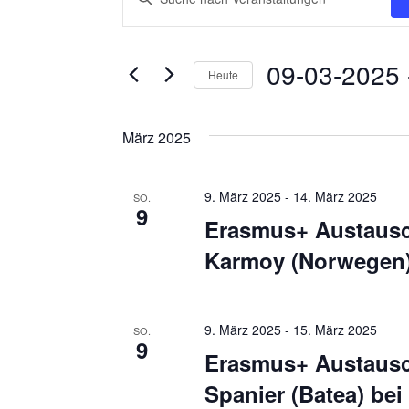
e
i
t
r
09-03-2025
 
t
Heute
a
e
D
n
S
a
März 2025
c
s
t
h
t
u
l
9. März 2025
-
14. März 2025
SO.
m
a
9
ü
Erasmus+ Austausc
w
s
l
ä
Karmoy (Norwegen
s
t
h
e
l
u
l
e
9. März 2025
-
15. März 2025
SO.
w
n
9
n
Erasmus+ Austausc
o
g
.
Spanier (Batea) bei
r