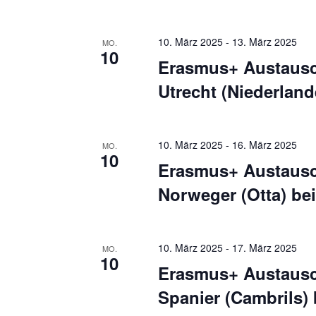
e
t
e
n
i
10. März 2025
-
13. März 2025
MO.
S
10
n
Erasmus+ Austausc
u
g
Utrecht (Niederland
e
c
b
h
e
10. März 2025
-
16. März 2025
MO.
e
n
10
Erasmus+ Austausc
.
u
Norweger (Otta) be
S
n
u
d
c
10. März 2025
-
17. März 2025
MO.
h
A
10
Erasmus+ Austausc
e
n
n
Spanier (Cambrils) 
s
a