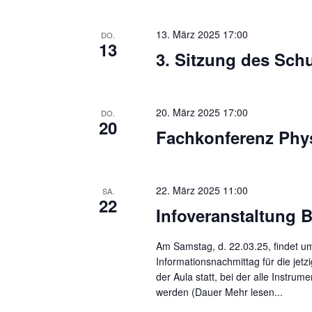
c
i
h
13. März 2025 17:00
DO.
c
13
V
3. Sitzung des Sch
h
e
r
t
a
20. März 2025 17:00
e
DO.
20
n
Fachkonferenz Phy
n
s
t
,
a
N
22. März 2025 11:00
SA.
l
22
Infoveranstaltung B
a
t
u
v
Am Samstag, d. 22.03.25, findet u
n
Informationsnachmittag für die jetzi
i
g
der Aula statt, bei der alle Instrum
g
werden (Dauer
Mehr lesen...
e
n