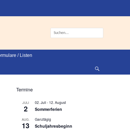
Suche
nach:
rmulare / Listen
Suche
Termine
02. Juli
-
12. August
JULI
2
Sommerferien
Ganztägig
AUG.
13
Schuljahresbeginn