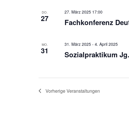
a
S
t
27. März 2025 17:00
DO.
c
27
Fachkonferenz Deu
i
h
l
o
ü
n
31. März 2025
-
4. April 2025
MO.
s
31
Sozialpraktikum Jg.
s
e
l
w
o
Vorherige
Veranstaltungen
r
t
.