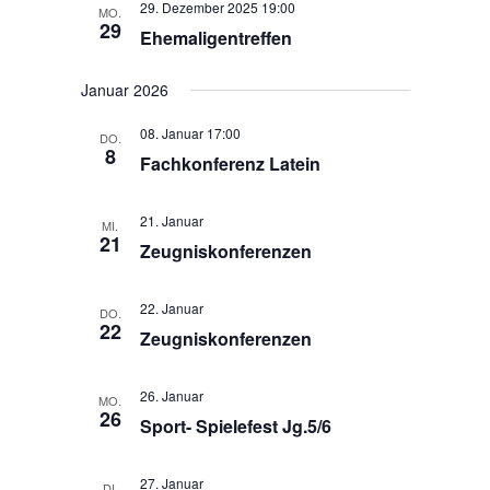
29. Dezember 2025 19:00
ä
MO.
t
l
29
Ehemaligentreffen
h
u
t
l
n
u
e
Januar 2026
g
n
n
A
g
08. Januar 17:00
.
DO.
n
8
e
Fachkonferenz Latein
s
n
i
S
c
21. Januar
MI.
21
h
u
Zeugniskonferenzen
t
c
e
h
22. Januar
DO.
n
22
e
Zeugniskonferenzen
-
u
N
n
a
26. Januar
MO.
26
d
v
Sport- Spielefest Jg.5/6
i
A
g
n
27. Januar
DI.