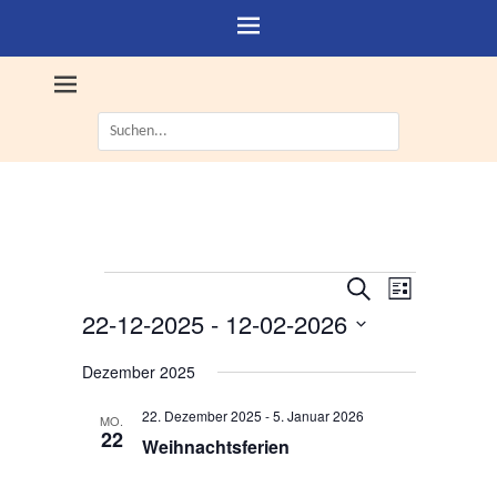
Suche
nach:
Veranstaltungen
V
V
S
L
e
u
e
22-12-2025
 - 
12-02-2026
i
c
r
r
s
D
h
a
t
Dezember 2025
a
e
a
n
e
n
t
s
22. Dezember 2025
-
5. Januar 2026
MO.
s
u
22
t
Weihnachtsferien
m
t
a
w
a
l