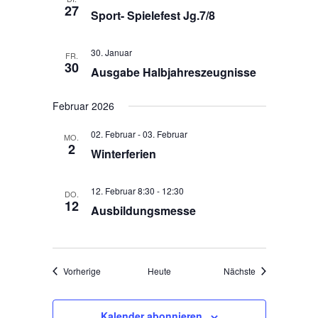
a
s
27
Sport- Spielefest Jg.7/8
t
i
i
c
o
30. Januar
FR.
h
30
n
Ausgabe Halbjahreszeugnisse
t
e
Februar 2026
n
02. Februar
-
03. Februar
,
MO.
2
Winterferien
N
a
12. Februar 8:30
-
12:30
v
DO.
12
Ausbildungsmesse
i
g
a
t
Veranstaltungen
Veranstaltungen
Vorherige
Heute
Nächste
i
o
Kalender abonnieren