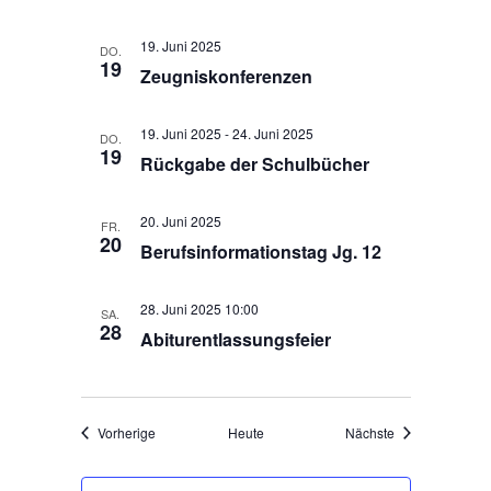
a
s
t
i
19. Juni 2025
DO.
i
19
c
Zeugniskonferenzen
o
h
n
t
19. Juni 2025
-
24. Juni 2025
DO.
19
e
Rückgabe der Schulbücher
n
,
20. Juni 2025
FR.
N
20
Berufsinformationstag Jg. 12
a
v
28. Juni 2025 10:00
SA.
i
28
Abiturentlassungsfeier
g
a
t
Veranstaltungen
Veranstaltungen
Vorherige
Heute
Nächste
i
o