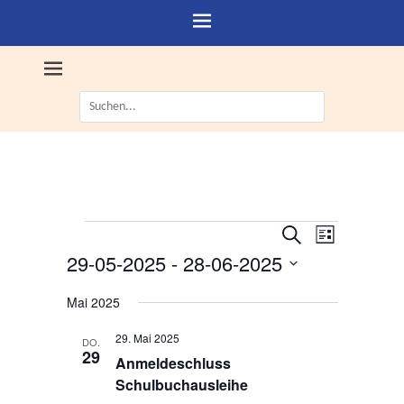
Suche
nach:
Veranstaltungen
V
V
S
L
e
u
e
29-05-2025
 - 
28-06-2025
i
c
r
r
s
D
h
a
t
Mai 2025
a
e
a
n
e
n
t
s
29. Mai 2025
DO.
s
u
29
t
Anmeldeschluss
m
t
a
Schulbuchausleihe
w
a
l