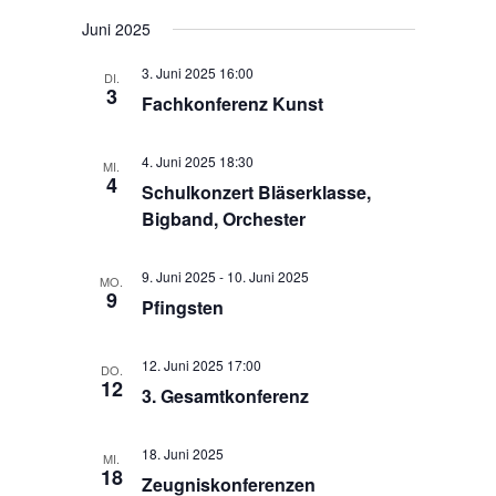
ä
t
l
Juni 2025
h
u
t
l
n
3. Juni 2025 16:00
u
DI.
e
3
g
Fachkonferenz Kunst
n
n
A
g
.
n
4. Juni 2025 18:30
e
MI.
s
4
Schulkonzert Bläserklasse,
n
i
Bigband, Orchester
S
c
h
u
t
9. Juni 2025
-
10. Juni 2025
c
MO.
9
e
Pfingsten
h
n
e
-
u
12. Juni 2025 17:00
DO.
N
12
n
3. Gesamtkonferenz
a
d
v
i
A
18. Juni 2025
MI.
18
g
n
Zeugniskonferenzen