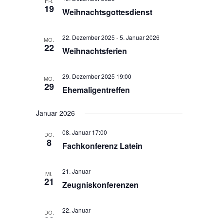
FR.
s
u
19
t
Weihnachtsgottesdienst
m
t
a
w
a
l
22. Dezember 2025
-
5. Januar 2026
ä
MO.
t
l
22
Weihnachtsferien
h
u
t
l
n
u
e
g
29. Dezember 2025 19:00
MO.
n
n
29
A
Ehemaligentreffen
g
.
n
e
s
Januar 2026
n
i
S
c
08. Januar 17:00
DO.
8
h
u
Fachkonferenz Latein
t
c
e
h
21. Januar
MI.
n
21
e
Zeugniskonferenzen
-
u
N
n
a
22. Januar
DO.