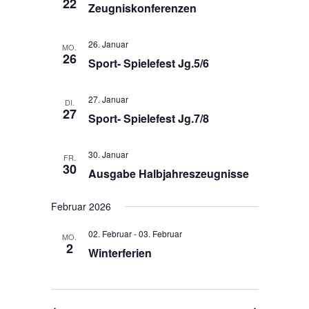
22
d
v
Zeugniskonferenzen
i
A
g
n
26. Januar
MO.
a
s
26
Sport- Spielefest Jg.5/6
t
i
i
c
o
27. Januar
DI.
h
27
n
Sport- Spielefest Jg.7/8
t
e
30. Januar
FR.
n
30
Ausgabe Halbjahreszeugnisse
,
N
Februar 2026
a
02. Februar
-
03. Februar
v
MO.
2
Winterferien
i
g
a
t