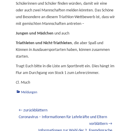
Schülerinnen und Schüler finden würden, damit wir eine
oder auch zwei Mannschaften melden könnten. Das Schöne
und Besondere an diesem Triathlon-Wettbewerb ist, dass wir
mit gemischten Mannschaften antreten –
Jungen und Mädchen
und auch
Triathleten und Nicht-Triathleten
, die aber Spaß und
Können in Ausdauersportarten haben, können zusammen
starten.
Tragt Euch bitte in die Liste am Sportbrett ein. Dies hängt im
Flur am Durchgang von Stock 1 zum Lehrerzimmer.
Cl. Much
Kategorien
Meldungen
Beitragsnavigation
← zurückblättern
Vorheriger
Coronavirus – Informationen für Lehrkräfte und Eltern
Beitrag:
vorblättern →
Nächster
Informationen zur Wahl der 2. Fremdsprache