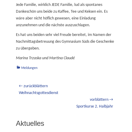
Jede Familie, wirklich JEDE Familie, lud als spontanes
Dankeschön uns beide zu Kaffee, Tee und Keksen ein. Es
wäre aber nicht höflich gewesen, eine Einladung
anzunehmen und die nächste auszuschlagen.
Es hat uns beiden sehr viel Freude bereitet, im Namen der
Nachmittagsbetreuung des Gymnasium Süds die Geschenke
zu übergeben.
Marina Trzaska und Martina Claudé
Kategorien
Meldungen
Beitragsnavigation
← zurückblättern
Vorheriger
Weihnachtsgottesdienst
Beitrag:
vorblättern →
Nächster
Sportkurse 2. Halbjahr
Beitrag:
Aktuelles