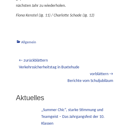
nächsten Jahr zu wiederholen.
Fiona Kenstel (Jg. 11) / Charlotte Schade (Jg. 12)
Kategorien
Allgemein
Beitragsnavigation
← zurückblättern
Vorheriger
Verkehrssicherheitstag in Buxtehude
Beitrag:
vorblättern →
Nächster
Berichte vom Schuljubiläum
Beitrag:
Aktuelles
„Summer Chic“, starke Stimmung und
Teamgeist – Das Jahrgangsfest der 10.
Klassen