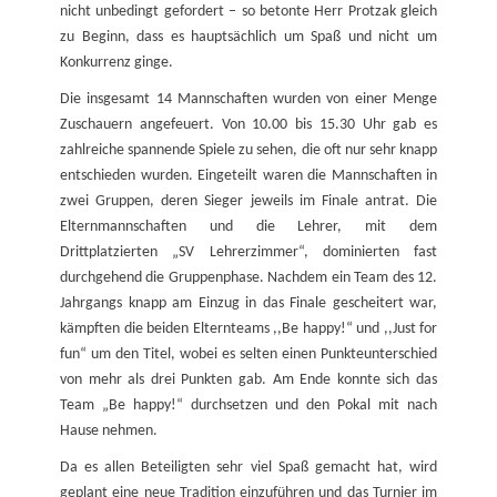
nicht unbedingt gefordert – so betonte Herr Protzak gleich
zu Beginn, dass es hauptsächlich um Spaß und nicht um
Konkurrenz ginge.
Die insgesamt 14 Mannschaften wurden von einer Menge
Zuschauern angefeuert. Von 10.00 bis 15.30 Uhr gab es
zahlreiche spannende Spiele zu sehen, die oft nur sehr knapp
entschieden wurden. Eingeteilt waren die Mannschaften in
zwei Gruppen, deren Sieger jeweils im Finale antrat. Die
Elternmannschaften und die Lehrer, mit dem
Drittplatzierten „SV Lehrerzimmer“, dominierten fast
durchgehend die Gruppenphase. Nachdem ein Team des 12.
Jahrgangs knapp am Einzug in das Finale gescheitert war,
kämpften die beiden Elternteams ,,Be happy!“ und ,,Just for
fun“ um den Titel, wobei es selten einen Punkteunterschied
von mehr als drei Punkten gab. Am Ende konnte sich das
Team „Be happy!“ durchsetzen und den Pokal mit nach
Hause nehmen.
Da es allen Beteiligten sehr viel Spaß gemacht hat, wird
geplant eine neue Tradition einzuführen und das Turnier im