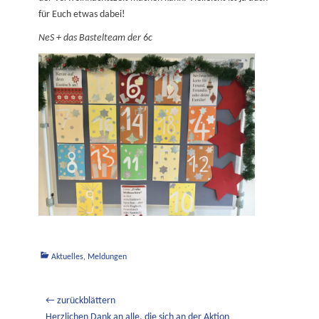
für Euch etwas dabei!
NeS + das Bastelteam der 6c
Kategorien
Aktuelles
,
Meldungen
Beitragsnavigation
← zurückblättern
Vorheriger
Herzlichen Dank an alle, die sich an der Aktion