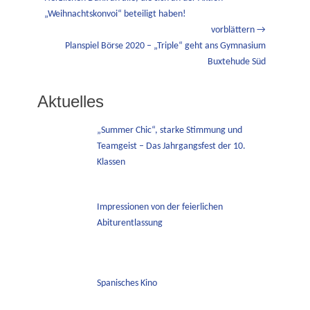
Beitrag:
„Weihnachtskonvoi“ beteiligt haben!
vorblättern →
Nächster
Planspiel Börse 2020 – „Triple“ geht ans Gymnasium
Beitrag:
Buxtehude Süd
Aktuelles
„Summer Chic“, starke Stimmung und
Teamgeist – Das Jahrgangsfest der 10.
Klassen
Impressionen von der feierlichen
Abiturentlassung
Spanisches Kino