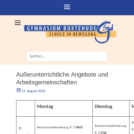
Suche
nach:
Außerunterrichtliche Angebote und
Arbeitsgemeinschaften
Geschrieben
AutorWolfram
11. August 2016
am
Wendel
Montag
Dienstag
R
Rechtschreibförderung,
Rechtschreibförderung, R. 3 (
NeS)
7.
R.
R. 3 (
Frg)