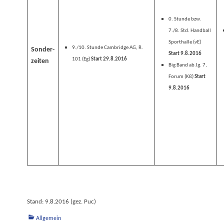
0. Stunde bzw.
7./8. Std. Handball
Sporthalle (vE)
9./10. Stunde Cambridge AG, R.
Sonder-
Start 9.8.2016
101 (Eg)
Start 29.8.2016
zeiten
Big Band ab Jg. 7,
Forum (Kß)
Start
9.8.2016
Stand: 9.8.2016 (gez. Puc)
Kategorien
Allgemein