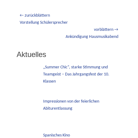
Beitragsnavigation
← zurückblättern
Vorheriger
Vorstellung Schülersprecher
Beitrag:
vorblättern →
Nächster
Ankündigung Hausmusikabend
Beitrag:
Aktuelles
„Summer Chic“, starke Stimmung und
Teamgeist – Das Jahrgangsfest der 10.
Klassen
Impressionen von der feierlichen
Abiturentlassung
Spanisches Kino