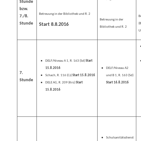
Stunde
bzw.
Betreuung in der Bibliothek und R. 2
7./8.
B
Betreuung in der
Stunde
(
Start 8.8.2016
Bibliothek und R. 2
U
DELF/Niveau A 1, R. 163 (Sd)
Start
15.8.2016
DELF/Niveau A2
7.
Schach, R. 116 (Cz)
Start 15.8.2016
und B 1, R. 163 (Sd)
Stunde
DELE AG, R. 209 (Krü)
Start
Start 16.8.2016
15.8.2016
Schulsanitätsdienst