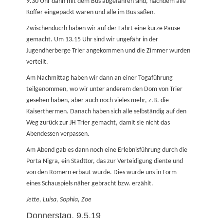
9.30 Uhr dann mit dem Bus abgefahren sind, nachdem alle
Koffer eingepackt waren und alle im Bus saßen.
Zwischenducrh haben wir auf der Fahrt eine kurze Pause
gemacht. Um 13.15 Uhr sind wir ungefähr in der
Jugendherberge Trier angekommen und die Zimmer wurden
verteilt.
Am Nachmittag haben wir dann an einer Togaführung
teilgenommen, wo wir unter anderem den Dom von Trier
gesehen haben, aber auch noch vieles mehr, z.B. die
Kaiserthermen. Danach haben sich alle selbständig auf den
Weg zurück zur JH Trier gemacht, damit sie nicht das
Abendessen verpassen.
Am Abend gab es dann noch eine Erlebnisführung durch die
Porta Nigra, ein Stadttor, das zur Verteidigung diente und
von den Römern erbaut wurde. Dies wurde uns in Form
eines Schauspiels näher gebracht bzw. erzählt.
Jette, Luisa, Sophia, Zoe
Donnerstag, 9.5.19