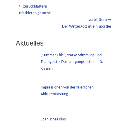
Beitragsnavigation
← zurückblättern
Vorheriger
Triathleten gesucht!
Beitrag:
vorblättern →
Nächster
Der Wettergott ist ein Sportler
Beitrag:
Aktuelles
„Summer Chic“, starke Stimmung und
Teamgeist – Das Jahrgangsfest der 10.
Klassen
Impressionen von der feierlichen
Abiturentlassung
Spanisches Kino