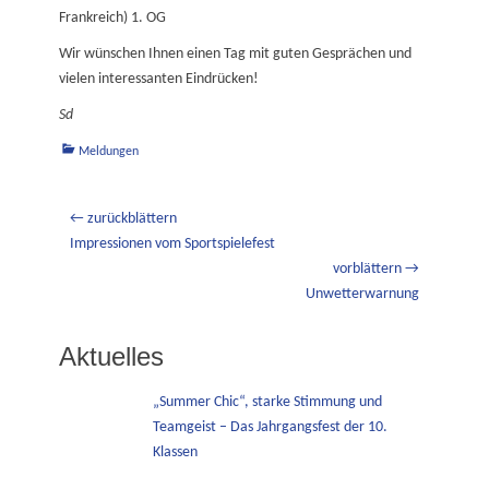
Frankreich) 1. OG
Wir wünschen Ihnen einen Tag mit guten Gesprächen und
vielen interessanten Eindrücken!
Sd
Kategorien
Meldungen
Beitragsnavigation
← zurückblättern
Vorheriger
Impressionen vom Sportspielefest
Beitrag:
vorblättern →
Nächster
Unwetterwarnung
Beitrag:
Aktuelles
„Summer Chic“, starke Stimmung und
Teamgeist – Das Jahrgangsfest der 10.
Klassen