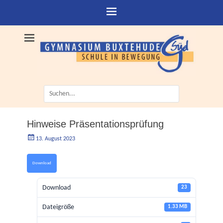
Suche
nach:
Hinweise Präsentationsprüfung
Geschrieben
Autorgoe
13. August 2023
am
Download
Download
23
Dateigröße
1.33 MB