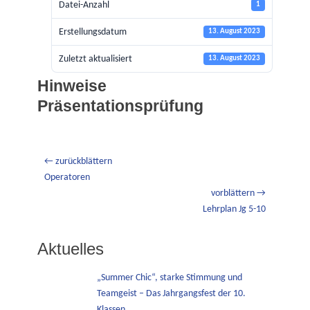
Datei-Anzahl
1
Erstellungsdatum
13. August 2023
Zuletzt aktualisiert
13. August 2023
Hinweise
Präsentationsprüfung
Beitragsnavigation
← zurückblättern
Vorheriger
Operatoren
Beitrag:
vorblättern →
Nächster
Lehrplan Jg 5-10
Beitrag:
Aktuelles
„Summer Chic“, starke Stimmung und
Teamgeist – Das Jahrgangsfest der 10.
Klassen