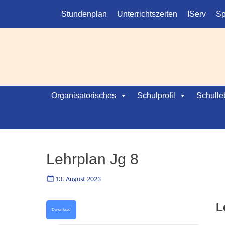
Kopfmenü
Weiter
Stundenplan
Unterrichtszeiten
IServ
Sp
zum
Inhalt
Hauptmenü
Weiter
Organisatorisches
Schulprofil
Schulle
zum
Inhalt
Lehrplan Jg 8
Geschrieben
Autorgoe
13. August 2023
am
L
Download