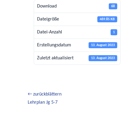
Download
68
Dateigröße
469.85 KB
Datei-Anzahl
1
Erstellungsdatum
13. August 2023
Zuletzt aktualisiert
13. August 2023
Beitragsnavigation
← zurückblättern
Vorheriger
Lehrplan Jg 5-7
Beitrag: