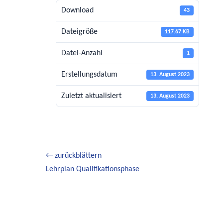
Download
43
Dateigröße
117.67 KB
Datei-Anzahl
1
Erstellungsdatum
13. August 2023
Zuletzt aktualisiert
13. August 2023
Beitragsnavigation
← zurückblättern
Vorheriger
Lehrplan Qualifikationsphase
Beitrag: