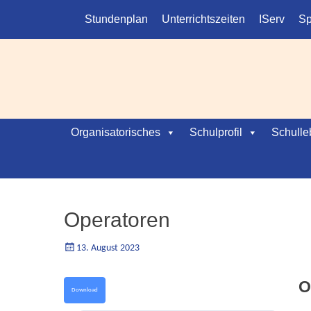
Kopfmenü
Weiter
Stundenplan
Unterrichtszeiten
IServ
Sp
zum
Inhalt
Hauptmenü
Weiter
Organisatorisches
Schulprofil
Schulle
zum
Inhalt
Operatoren
Geschrieben
Autorgoe
13. August 2023
am
O
Download