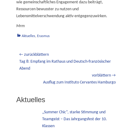
wie gemeinschaftliches Engagement dazu beiträgt,
Ressourcen bewusster zu nutzen und
Lebensmittelverschwendung aktiv entgegenzuwirken.
Mrm
Kategorien
Aktuelles
,
Erasmus
Beitragsnavigation
← zurückblättern
Vorheriger
Tag 8: Empfang im Rathaus und Deutsch-französischer
Beitrag:
Abend
vorblättern →
Nächster
Ausflug zum Instituto Cervantes Hamburgo
Beitrag:
Aktuelles
„Summer Chic“, starke Stimmung und
Teamgeist – Das Jahrgangsfest der 10.
Klassen