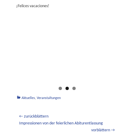
¡Felices vacaciones!
Kategorien
Aktuelles
,
Veranstaltungen
Beitragsnavigation
← zurückblättern
Vorheriger
Impressionen von der feierlichen Abiturentlassung
Beitrag:
vorblättern →