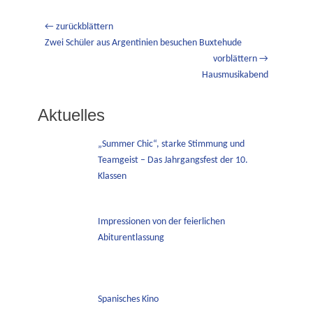
Beitragsnavigation
← zurückblättern
Vorheriger
Zwei Schüler aus Argentinien besuchen Buxtehude
Beitrag:
vorblättern →
Nächster
Hausmusikabend
Beitrag:
Aktuelles
„Summer Chic“, starke Stimmung und
Teamgeist – Das Jahrgangsfest der 10.
Klassen
Impressionen von der feierlichen
Abiturentlassung
Spanisches Kino