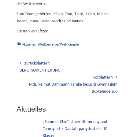
des Wettbewerbs.
Zum Team gehörten: Kilian, Tom, Tjard, Julian, Michel,
Jasper, Josua, Lasse, Moritz und Jannes
Karsten von Eitzen
Kategorien
Aktuelles
,
Wettbewerbe/Wettkämpfe
Beitragsnavigation
← zurückblättern
Vorheriger
BERUFSORIENTIERUNG
Beitrag:
vorblättern →
Nächster
MdL Helmut Dammann-Tamke besucht Gymnasium
Beitrag:
Buxtehude Süd
Aktuelles
„Summer Chic“, starke Stimmung und
Teamgeist – Das Jahrgangsfest der 10.
Klassen