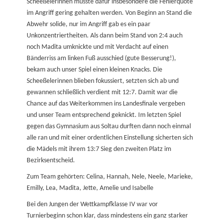
Scheeßelerinnen musste dafür insbesondere die Fehlerquote
im Angriff gering gehalten werden. Von Beginn an Stand die
Abwehr solide, nur im Angriff gab es ein paar
Unkonzentriertheiten. Als dann beim Stand von 2:4 auch
noch Madita umknickte und mit Verdacht auf einen
Bänderriss am linken Fuß ausschied (gute Besserung!),
bekam auch unser Spiel einen kleinen Knacks. Die
Scheeßelerinnen blieben fokussiert, setzten sich ab und
gewannen schließlich verdient mit 12:7. Damit war die
Chance auf das Weiterkommen ins Landesfinale vergeben
und unser Team entsprechend geknickt. Im letzten Spiel
gegen das Gymnasium aus Soltau durften dann noch einmal
alle ran und mit einer ordentlichen Einstellung sicherten sich
die Mädels mit ihrem 13:7 Sieg den zweiten Platz im
Bezirksentscheid.
Zum Team gehörten: Celina, Hannah, Nele, Neele, Marieke,
Emilly, Lea, Madita, Jette, Amelie und Isabelle
Bei den Jungen der Wettkampfklasse IV war vor
Turnierbeginn schon klar, dass mindestens ein ganz starker