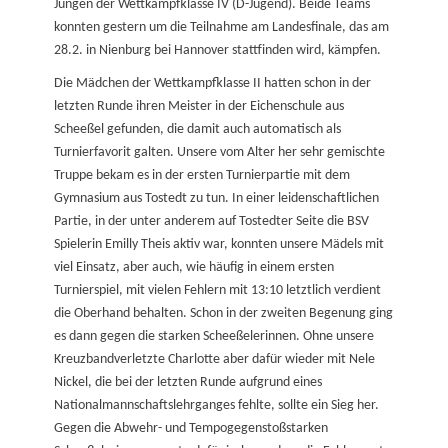
Jungen der Wettkampfklasse IV (D-Jugend). Beide Teams
konnten gestern um die Teilnahme am Landesfinale, das am
28.2. in Nienburg bei Hannover stattfinden wird, kämpfen.
Die Mädchen der Wettkampfklasse II hatten schon in der
letzten Runde ihren Meister in der Eichenschule aus
Scheeßel gefunden, die damit auch automatisch als
Turnierfavorit galten. Unsere vom Alter her sehr gemischte
Truppe bekam es in der ersten Turnierpartie mit dem
Gymnasium aus Tostedt zu tun. In einer leidenschaftlichen
Partie, in der unter anderem auf Tostedter Seite die BSV
Spielerin Emilly Theis aktiv war, konnten unsere Mädels mit
viel Einsatz, aber auch, wie häufig in einem ersten
Turnierspiel, mit vielen Fehlern mit 13:10 letztlich verdient
die Oberhand behalten. Schon in der zweiten Begenung ging
es dann gegen die starken Scheeßelerinnen. Ohne unsere
Kreuzbandverletzte Charlotte aber dafür wieder mit Nele
Nickel, die bei der letzten Runde aufgrund eines
Nationalmannschaftslehrganges fehlte, sollte ein Sieg her.
Gegen die Abwehr- und Tempogegenstoßstarken