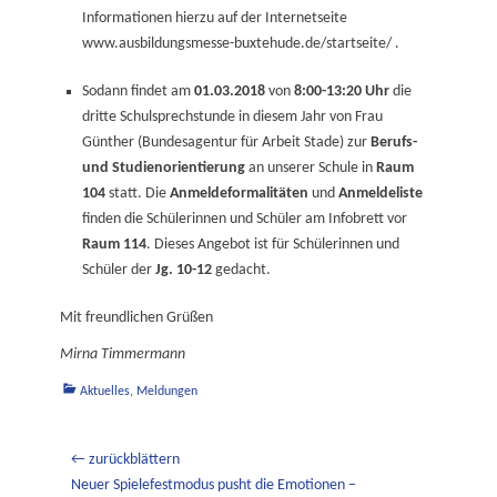
Informationen hierzu auf der Internetseite
www.ausbildungsmesse-buxtehude.de/startseite/ .
Sodann findet am
01.03.2018
von
8:00-13:20 Uhr
die
dritte Schulsprechstunde in diesem Jahr von Frau
Günther (Bundesagentur für Arbeit Stade) zur
Berufs-
und Studienorientierung
an unserer Schule in
Raum
104
statt. Die
Anmeldeformalitäten
und
Anmeldeliste
finden die Schülerinnen und Schüler am Infobrett vor
Raum 114
. Dieses Angebot ist für Schülerinnen und
Schüler der
Jg. 10-12
gedacht.
Mit freundlichen Grüßen
Mirna Timmermann
Kategorien
Aktuelles
,
Meldungen
Beitragsnavigation
← zurückblättern
Vorheriger
Neuer Spielefestmodus pusht die Emotionen –