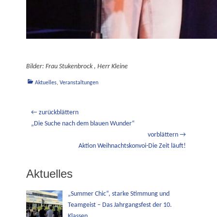
Bilder: Frau Stukenbrock , Herr Kleine
Kategorien
Aktuelles
,
Veranstaltungen
Beitragsnavigation
← zurückblättern
Vorheriger
„Die Suche nach dem blauen Wunder“
Beitrag:
vorblättern →
Nächster
Aktion Weihnachtskonvoi-Die Zeit läuft!
Beitrag:
Aktuelles
„Summer Chic“, starke Stimmung und
Teamgeist – Das Jahrgangsfest der 10.
Klassen