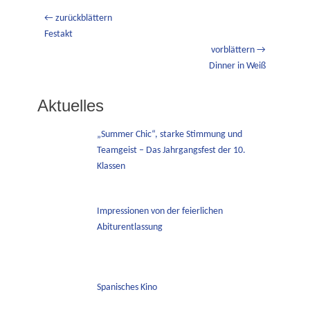
Beitragsnavigation
← zurückblättern
Vorheriger
Festakt
Beitrag:
vorblättern →
Nächster
Dinner in Weiß
Beitrag:
Aktuelles
„Summer Chic“, starke Stimmung und
Teamgeist – Das Jahrgangsfest der 10.
Klassen
Impressionen von der feierlichen
Abiturentlassung
Spanisches Kino