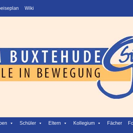
eiseplan
Wiki
ben
Schüler
Eltern
Kollegium
Fächer
Fo