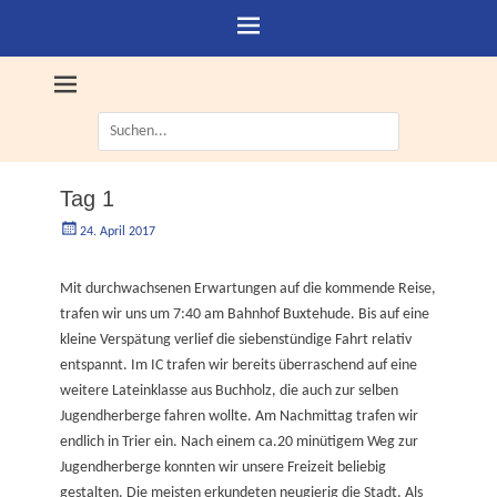
Suche
nach:
Tag 1
Geschrieben
Autorgoe
24. April 2017
am
Mit durchwachsenen Erwartungen auf die kommende Reise,
trafen wir uns um 7:40 am Bahnhof Buxtehude. Bis auf eine
kleine Verspätung verlief die siebenstündige Fahrt relativ
entspannt. Im IC trafen wir bereits überraschend auf eine
weitere Lateinklasse aus Buchholz, die auch zur selben
Jugendherberge fahren wollte. Am Nachmittag trafen wir
endlich in Trier ein. Nach einem ca.20 minütigem Weg zur
Jugendherberge konnten wir unsere Freizeit beliebig
gestalten. Die meisten erkundeten neugierig die Stadt. Als