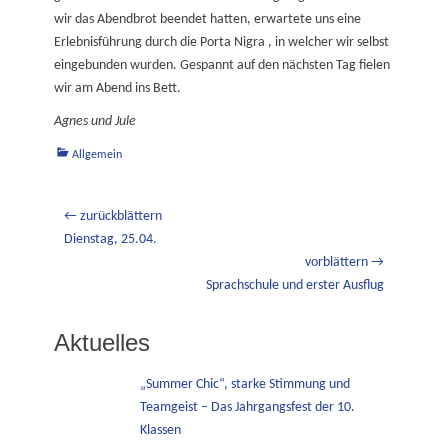
wir das Abendbrot beendet hatten, erwartete uns eine
Erlebnisführung durch die Porta Nigra , in welcher wir selbst
eingebunden wurden. Gespannt auf den nächsten Tag fielen
wir am Abend ins Bett.
Agnes und Jule
Kategorien
Allgemein
Beitragsnavigation
← zurückblättern
Vorheriger
Dienstag, 25.04.
Beitrag:
vorblättern →
Nächster
Sprachschule und erster Ausflug
Beitrag:
Aktuelles
„Summer Chic“, starke Stimmung und
Teamgeist – Das Jahrgangsfest der 10.
Klassen