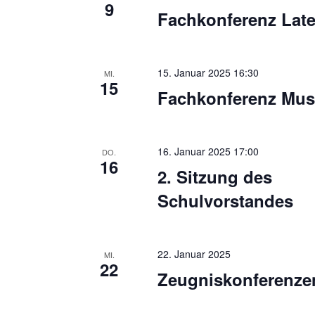
e
t
9
Fachkonferenz Late
e
n
i
S
n
15. Januar 2025 16:30
u
MI.
g
15
Fachkonferenz Mus
e
c
b
h
e
e
16. Januar 2025 17:00
DO.
n
16
2. Sitzung des
.
u
S
Schulvorstandes
n
u
d
c
h
A
22. Januar 2025
MI.
22
e
Zeugniskonferenze
n
n
s
a