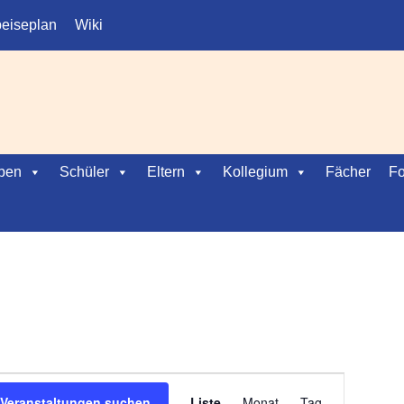
eiseplan
Wiki
ben
Schüler
Eltern
Kollegium
Fächer
Fo
V
Veranstaltungen suchen
Liste
Monat
Tag