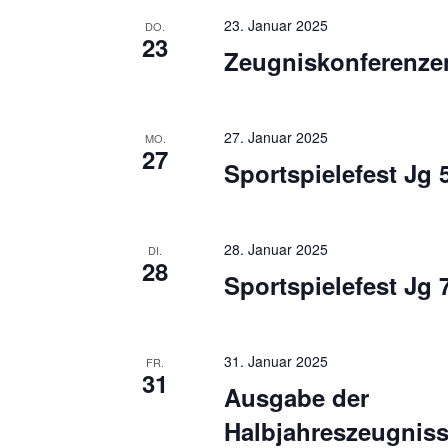
c
i
23. Januar 2025
DO.
23
h
c
Zeugniskonferenze
V
h
e
r
t
27. Januar 2025
MO.
a
27
e
Sportspielefest Jg 
n
n
s
t
,
28. Januar 2025
DI.
a
28
N
Sportspielefest Jg 
l
a
t
u
v
31. Januar 2025
FR.
n
31
i
Ausgabe der
g
g
e
Halbjahreszeugnis
n