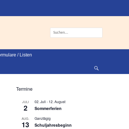
Suche
nach:
rmulare / Listen
Suche
Termine
02. Juli
-
12. August
JULI
2
Sommerferien
Ganztägig
AUG.
13
Schuljahresbeginn