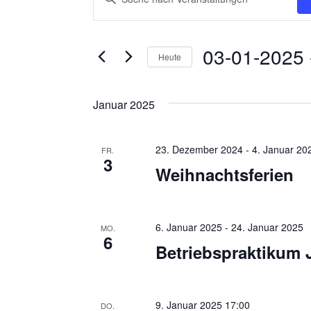
e
i
t
r
03-01-2025
 
t
Heute
a
e
D
n
S
a
Januar 2025
c
s
t
h
t
u
l
23. Dezember 2024
-
4. Januar 20
FR.
m
a
3
ü
Weihnachtsferien
w
s
l
ä
s
t
h
e
6. Januar 2025
-
24. Januar 2025
MO.
l
u
6
l
Betriebspraktikum 
e
w
n
n
o
g
.
r
9. Januar 2025 17:00
DO.