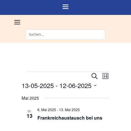
Suche
nach:
Veranstaltungen
V
V
S
L
e
u
e
13-05-2025
 - 
12-06-2025
i
c
r
r
s
D
h
a
t
Mai 2025
a
e
a
n
e
n
t
s
6. Mai 2025
-
13. Mai 2025
DI.
s
u
13
t
Frankreichaustausch bei uns
m
t
a
w
a
l