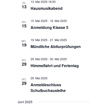
13. Mai 2025 18:30
ä
DI.
t
l
13
Hausmusikabend
h
u
t
l
n
u
e
g
15. Mai 2025
-
16. Mai 2025
DO.
n
n
15
A
Anmeldung Klasse 5
g
.
n
e
s
19. Mai 2025
-
21. Mai 2025
MO.
n
i
19
Mündliche Abiturprüfungen
S
c
h
u
t
29. Mai 2025
-
30. Mai 2025
c
DO.
29
e
Himmelfahrt und Ferientag
h
n
e
-
29. Mai 2025
u
DO.
N
29
Anmeldeschluss
n
a
Schulbuchausleihe
d
v
i
A
Juni 2025
g
n