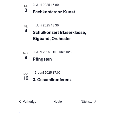
a
s
3. Juni 2025 16:00
DI.
t
3
i
Fachkonferenz Kunst
i
c
o
h
n
4. Juni 2025 18:30
MI.
t
4
Schulkonzert Bläserklasse,
e
Bigband, Orchester
n
,
9. Juni 2025
-
10. Juni 2025
MO.
N
9
Pfingsten
a
v
12. Juni 2025 17:00
DO.
i
12
3. Gesamtkonferenz
g
a
t
Veranstaltungen
Veranstaltungen
Vorherige
Heute
Nächste
i
o