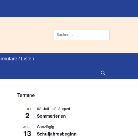
Suche
nach:
rmulare / Listen
Suche
Termine
02. Juli
-
12. August
JULI
2
Sommerferien
Ganztägig
AUG.
13
Schuljahresbeginn