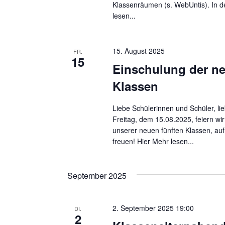
a
Klassenräumen (s. WebUntis). In de
S
lesen...
t
c
i
h
15. August 2025
FR.
l
o
15
Einschulung der ne
ü
n
s
Klassen
s
e
Liebe Schülerinnen und Schüler, li
Freitag, dem 15.08.2025, feiern wi
l
unserer neuen fünften Klassen, auf
w
freuen! Hier
Mehr lesen...
o
r
September 2025
t
.
2. September 2025 19:00
DI.
2