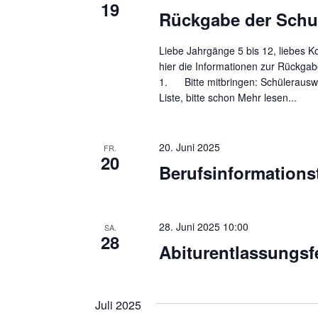
e
t
19
Rückgabe der Schu
e
n
i
S
Liebe Jahrgänge 5 bis 12, liebes Ko
n
hier die Informationen zur Rückga
u
g
1. Bitte mitbringen: Schülerausw
Liste, bitte schon
Mehr lesen...
e
c
b
h
e
20. Juni 2025
FR.
e
n
20
Berufsinformations
.
u
S
n
u
28. Juni 2025 10:00
d
SA.
c
28
Abiturentlassungsf
h
A
e
n
n
Juli 2025
s
a