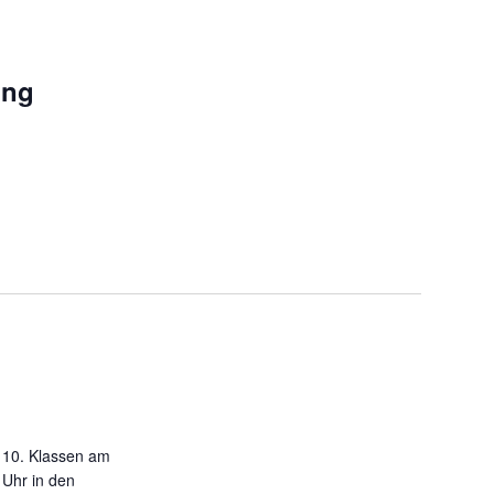
i
o
n
ung
is 10. Klassen am
 Uhr in den