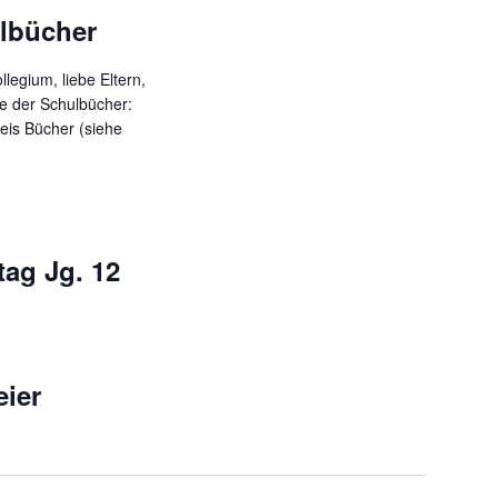
lbücher
i
c
llegium, liebe Eltern,
h
be der Schulbücher:
eis Bücher (siehe
t
e
n
-
tag Jg. 12
N
a
v
i
eier
g
a
t