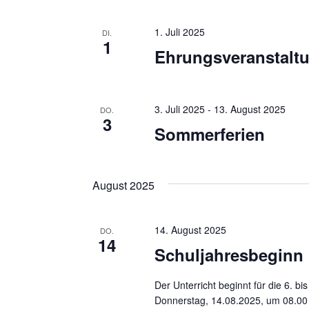
c
i
h
1. Juli 2025
DI.
c
1
V
Ehrungsveranstalt
h
e
r
t
a
3. Juli 2025
-
13. August 2025
DO.
e
3
n
Sommerferien
n
s
t
,
a
August 2025
N
l
a
t
14. August 2025
DO.
u
v
14
Schuljahresbeginn
n
i
g
Der Unterricht beginnt für die 6. b
g
e
Donnerstag, 14.08.2025, um 08.00
n