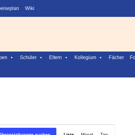
eiseplan
Wiki
ben
Schüler
Eltern
Kollegium
Fächer
Fo
V
Veranstaltungen suchen
Liste
Monat
Tag