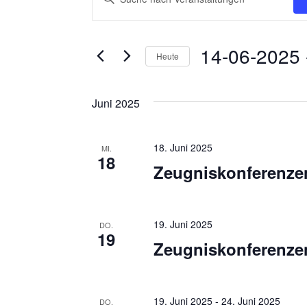
e
i
t
r
14-06-2025
 
t
Heute
a
e
D
n
S
a
Juni 2025
c
s
t
h
t
u
l
18. Juni 2025
MI.
m
a
18
ü
Zeugniskonferenze
w
s
l
ä
s
t
h
e
19. Juni 2025
DO.
l
u
19
l
Zeugniskonferenze
e
w
n
n
o
g
.
r
19. Juni 2025
-
24. Juni 2025
DO.