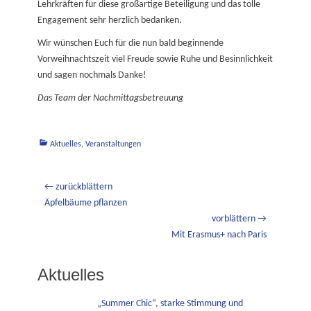
Lehrkräften für diese großartige Beteiligung und das tolle
Engagement sehr herzlich bedanken.
Wir wünschen Euch für die nun bald beginnende
Vorweihnachtszeit viel Freude sowie Ruhe und Besinnlichkeit
und sagen nochmals Danke!
Das Team der Nachmittagsbetreuung
Kategorien
Aktuelles
,
Veranstaltungen
Beitragsnavigation
← zurückblättern
Vorheriger
Äpfelbäume pflanzen
Beitrag:
vorblättern →
Nächster
Mit Erasmus+ nach Paris
Beitrag:
Aktuelles
„Summer Chic“, starke Stimmung und