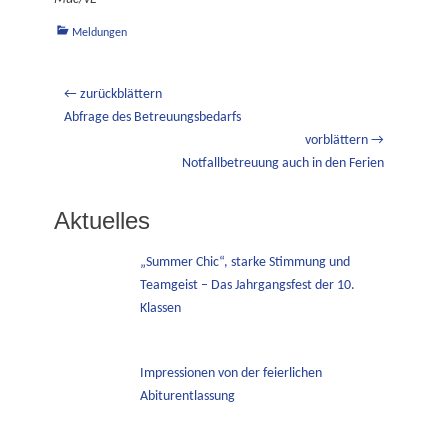
Kategorien
Meldungen
Beitragsnavigation
← zurückblättern
Vorheriger
Abfrage des Betreuungsbedarfs
Beitrag:
vorblättern →
Nächster
Notfallbetreuung auch in den Ferien
Beitrag:
Aktuelles
„Summer Chic“, starke Stimmung und
Teamgeist – Das Jahrgangsfest der 10.
Klassen
Impressionen von der feierlichen
Abiturentlassung