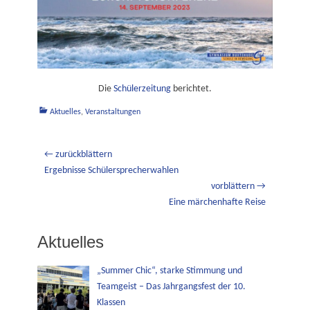
Die
Schülerzeitung
berichtet.
Kategorien
Aktuelles
,
Veranstaltungen
Beitragsnavigation
← zurückblättern
Vorheriger
Ergebnisse Schülersprecherwahlen
Beitrag:
vorblättern →
Nächster
Eine märchenhafte Reise
Beitrag:
Aktuelles
„Summer Chic“, starke Stimmung und
Teamgeist – Das Jahrgangsfest der 10.
Klassen