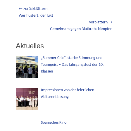
Beitragsnavigation
← zurückblättern
Vorheriger
Wer flüstert, der lügt
Beitrag:
vorblättern →
Nächster
Gemeinsam gegen Blutkrebs kämpfen
Beitrag:
Aktuelles
„Summer Chic“, starke Stimmung und
Teamgeist – Das Jahrgangsfest der 10.
Klassen
Impressionen von der feierlichen
Abiturentlassung
Spanisches Kino