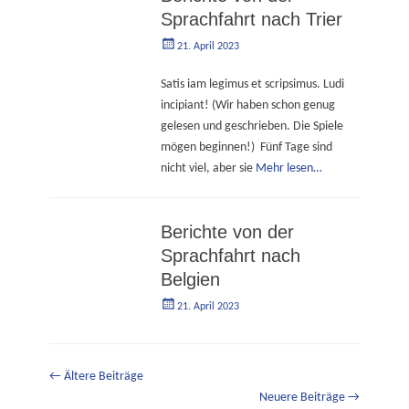
Sprachfahrt nach Trier
Geschrieben
Autorgoe
21. April 2023
am
Satis iam legimus et scripsimus. Ludi
incipiant! (Wir haben schon genug
gelesen und geschrieben. Die Spiele
mögen beginnen!) Fünf Tage sind
nicht viel, aber sie
Mehr lesen…
Berichte von der
Sprachfahrt nach
Belgien
Geschrieben
Autorgoe
21. April 2023
am
Beitrags-
←
Ältere Beiträge
Navigation
Neuere Beiträge
→