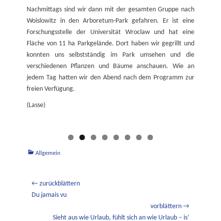
Nachmittags sind wir dann mit der gesamten Gruppe nach
Woislowitz in den Arboretum-Park gefahren. Er ist eine
Forschungsstelle der Universität Wroclaw und hat eine
Fläche von 11 ha Parkgelände. Dort haben wir gegrillt und
konnten uns selbstständig im Park umsehen und die
verschiedenen Pflanzen und Bäume anschauen. Wie an
jedem Tag hatten wir den Abend nach dem Programm zur
freien Verfügung.
(Lasse)
Kategorien
Allgemein
Beitragsnavigation
← zurückblättern
Vorheriger
Du jamais vu
Beitrag:
vorblättern →
Nächster
Sieht aus wie Urlaub, fühlt sich an wie Urlaub – is‘