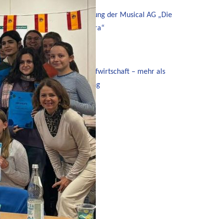
Aufführung der Musical AG „Die
Rote Zora“
Kreislaufwirtschaft – mehr als
Recycling
Termine
2
JULI
02. Juli
-
12. August
Sommerferien
13
AUG.
Ganztägig