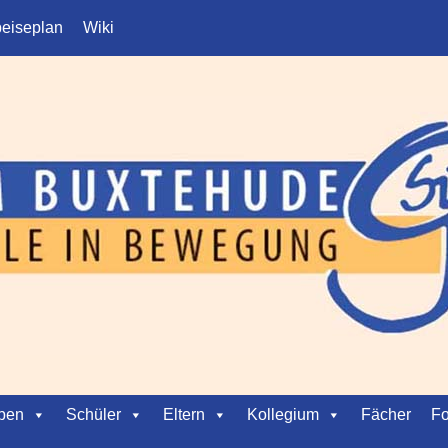
eiseplan
Wiki
ben
Schüler
Eltern
Kollegium
Fächer
Fo